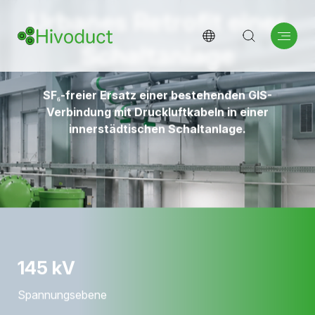
Urbanes Retrofit einer
Schaltanlage
SF₆-freier Ersatz einer bestehenden GIS-
Verbindung mit Druckluftkabeln in einer
innerstädtischen Schaltanlage.