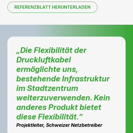
Im Rahmen dieses Projekts wurde eine bestehende
SF₆-isolierte Ausleitung durch das
Druckluftkabelsystem von Hivoduct ersetzt. Dank der
hohen Flexibilität konnte die bestehende Infrastruktur
weiter genutzt und umfangreiche bauliche
Anpassungen vermieden werden.
REFERENZBLATT HERUNTERLADEN
„Die Flexibilität der
Druckluftkabel
ermöglichte uns,