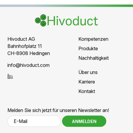
Keine umfangreichen Umbauten
Erfolgreiche Inbetriebnahme
Weitere Referenzprojekte
Hivoduct AG
Kompetenzen
Bahnhofplatz 11
Produkte
CH-8908 Hedingen
Nachhaltigkeit
nf
h
v
d
ct
c
m
Über uns