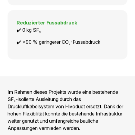
Kontinuierliche Überwachung
✔️ Druckmonitoring
✔️ Temperatur-monitoring
Reduzierter Fussabdruck
✔️ 0 kg SF₆
✔️ >90 % geringerer CO₂-Fussabdruck