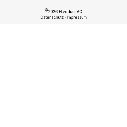
Karriere
Kontakt
Melden Sie sich jetzt für unseren Newsletter an!
ANMELDEN
©
2026 Hivoduct AG
Datenschutz
·
Impressum