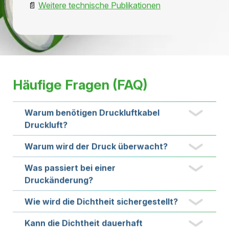
setzen, können tatsächliche Betriebsdaten in die
Planung von Wartungs- und
Instandhaltungsmassnahmen einfliessen.
Dies unterstützt einen effizienten Ressourceneinsatz
und ermöglicht eine bedarfsgerechte
Wartungsstrategie.
Vorteile auf einen Blick
Kontinuierliche Zustandsüberwachung
Permanente Druckkontrolle
Früherkennung möglicher Veränderungen
Unterstützung der Fehlerlokalisierung
Transparente Betriebsdaten
Zustandsorientierte Instandhaltung
Hohe Betriebssicherheit