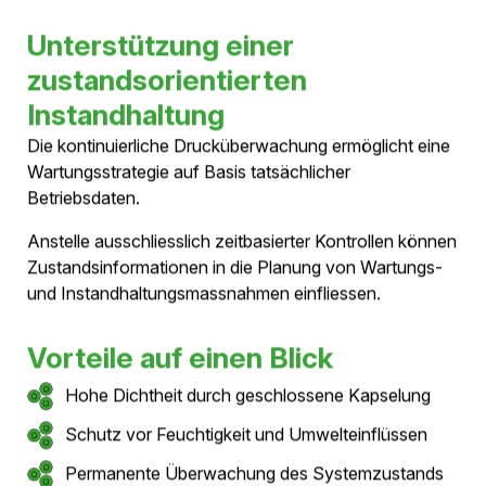
Kontinuierliches
Druckmanagement
Zustandsüberwachung in
Echtzeit
Ein wesentlicher Bestandteil der Druckluftkabel-
Technologie ist die kontinuierliche Überwachung des
Systemdrucks.
Da die Druckluft gleichzeitig als Isolationsmedium dient,
liefert der Druckzustand wichtige Informationen über
den Zustand des gesamten Systems. Veränderungen
können frühzeitig erkannt und bewertet werden.
Permanente Kontrolle des
Betriebszustands