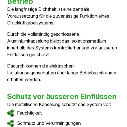
Druckhaltung
Mechanischer Schutz
Elektrische Erdung
Magnetfeldreduktion
Schutz vor Umwelteinflüssen
Dadurch werden mehrere Funktionen in einem einzigen
Systemelement integriert.
Schutz über die gesamte
Lebensdauer
Während der Betriebsdauer bleibt das Isolationsmedium
innerhalb des geschlossenen Systems kontrollierbar
und überwachbar. Die Kapselung schützt das Kabel
vor: