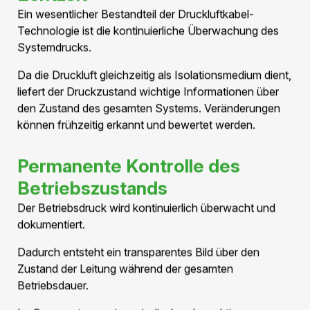
Durch die kontrollierte Druckbeaufschlagung innerhalb
des Systems wird die elektrische Festigkeit erhöht und
ein zuverlässiger Betrieb auch bei hohen Spannungen
ermöglicht. Dadurch können Druckluftkabel für Mittel-
und Hochspannungsanwendungen bis 420 kV
eingesetzt werden.
Natürlich, verfügbar und
nachhaltig
Im Gegensatz zu vielen anderen Isolationssystemen
wird bei Druckluftkabel trockene Druckluft verwendet.
Dies bietet mehrere Vorteile:
Natürliches Isolationsmedium
Weltweit verfügbar
Keine PFAS-basierten Isolationsstoffe