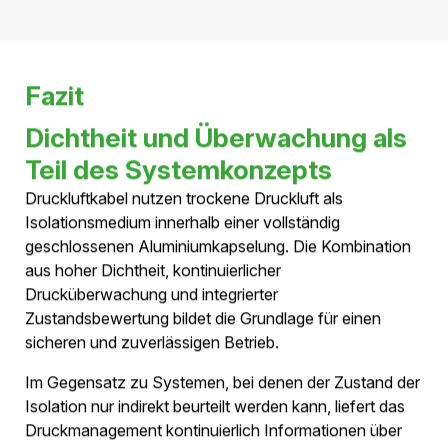
sichergestellt, sondern auch kontinuierlich überwacht
wird.
Dadurch stehen während des gesamten Betriebs
Informationen über den Zustand des Systems zur
Verfügung und mögliche Veränderungen können
frühzeitig erkannt werden.
Unterstützung einer
zustandsorientierten
Instandhaltung
Die kontinuierliche Drucküberwachung ermöglicht eine
Wartungsstrategie auf Basis tatsächlicher
Betriebsdaten.
Anstelle ausschliesslich zeitbasierter Kontrollen können
Zustandsinformationen in die Planung von Wartungs-
und Instandhaltungsmassnahmen einfliessen.