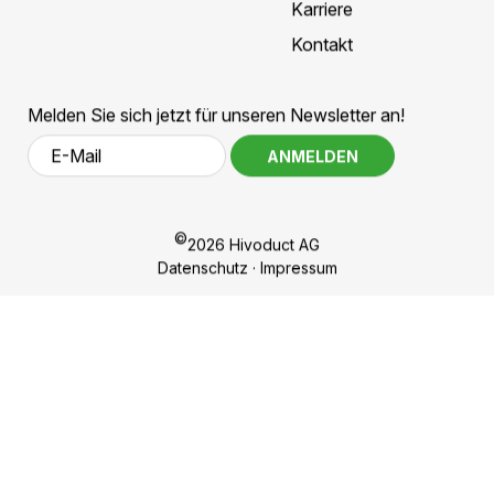
Drucküberwachung und integrierter
Zustandsbewertung bildet die Grundlage für einen
sicheren und zuverlässigen Betrieb.
Im Gegensatz zu Systemen, bei denen der Zustand der
Isolation nur indirekt beurteilt werden kann, liefert das
Druckmanagement kontinuierlich Informationen über
den Zustand der Leitung.
Mehr Transparenz über die
gesamte Lebensdauer
Die permanente Überwachung des Systemdrucks
ermöglicht eine laufende Zustandsbewertung und
unterstützt eine zustandsorientierte Instandhaltung.
Dadurch entstehen Vorteile für:
Betriebssicherheit