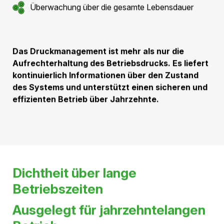
überwachbares Übertragungssystem.
Die Grundlage für hohe
Dichtheit
Im Gegensatz zu offenen Übertragungssystemen bildet
die Aluminiumkapselung einen geschlossenen
Druckraum. Dieser schützt die Druckluft vor äusseren
Einflüssen und verhindert das Eindringen von
Feuchtigkeit oder Verunreinigungen. Die hohe Dichtheit
des Systems ist eine zentrale Voraussetzung für die
langfristige elektrische Isolation und den zuverlässigen
Betrieb.
Mehrere Funktionen in einem
Designelement
Die Aluminiumkapselung vereint verschiedene
technische Aufgaben: