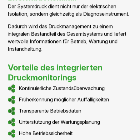
Geschlossene
Aluminiumkapselung
Mechanischer Schutz und
Druckhaltung in einem System
Die Leiter eines Druckluftkabels befinden sich innerhalb
einer vollständig geschlossenen Aluminiumkapselung.
Diese Kapselung übernimmt mehrere Funktionen
gleichzeitig: Sie schützt die Leiter vor äusseren
Einwirkungen, hält den Betriebsdruck aufrecht, stellt die
Erdung sicher und reduziert elektromagnetische
Emissionen.
Dadurch entsteht ein robustes und dauerhaft