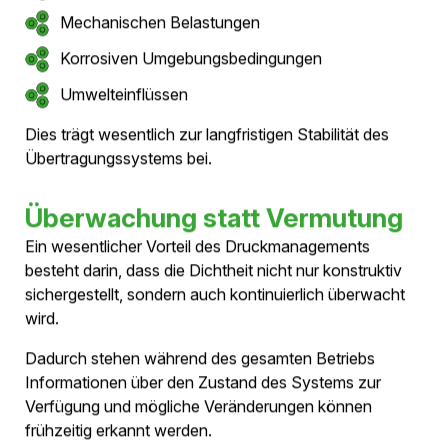
Feuchtigkeit
Korrosionseinflüssen
Mechanischen Belastungen
Umwelteinwirkungen
und unterstützt so einen langfristig stabilen Betrieb.
Die vollständig geschlossene
Aluminiumkapselung bildet die Grundlage für
Dichtheit, Druckhaltung und
Zustandsüberwachung. Sie verbindet
mechanischen Schutz, Erdung und
Druckmanagement in einem einzigen System.