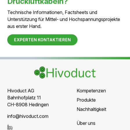
Das Druckmanagement ist nicht nur Bestandteil
der Isolation, sondern gleichzeitig ein Werkzeug
zur kontinuierlichen Zustandsüberwachung und
Unterstützung eines sicheren, effizienten
Netzbetriebs.
Fazit
Dichtheit und Überwachung als
Teil des Systemkonzepts
Druckluftkabel nutzen trockene Druckluft als
Isolationsmedium innerhalb einer vollständig
geschlossenen Aluminiumkapselung. Die Kombination
aus hoher Dichtheit, kontinuierlicher