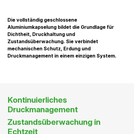
von Freileitungen werden mit Umgebungsluft isoliert.
Erdkabel werden mit Kunststoffen wie Polyethylen
isoliert. Gas-isolierte Anlagen werden mit speziellen
Isoliergasen isoliert. Trockene Luft hat bessere
elektrische Isolationseigenschaften als Umgebungsluft.
Die Isolierfestigkeit von Isoliergasen steigt generell mit
höherem Druck.
Druckluftkabel nutzen diese Eigenschaften und setzen
trockene Druckluft als Isolationsmedium zwischen den
stromführenden Leitern und der metallischen
Kapselung ein.
Erhöhte elektrische Festigkeit
durch Druck
Die Isolationswirkung von Luft steigt mit zunehmendem
Druck. Höherer Druck erlaubt daher kleiner
Abmessungen.