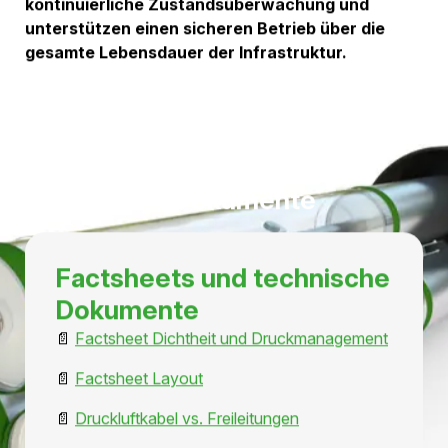
Zustandsüberwachung.
Transparenz über den
Systemzustand
Die kontinuierliche Erfassung von Druckwerten
ermöglicht eine laufende Bewertung des
Betriebszustands.
Veränderungen können erkannt, dokumentiert und
analysiert werden, wodurch eine hohe Transparenz
über die gesamte Infrastruktur entsteht.
Unterstützung einer
zustandsorientierten
Instandhaltung
Anstatt ausschliesslich auf feste Wartungsintervalle zu