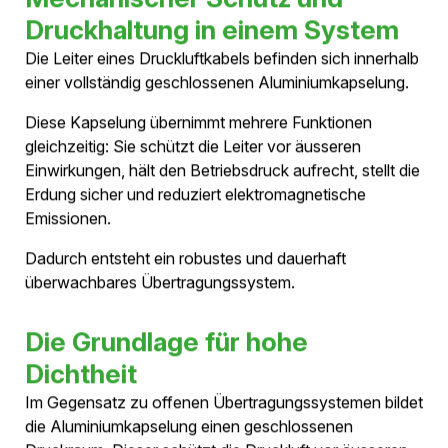
Druckluftkabel nutzen trockene Druckluft als
elektrisches Isolationsmedium. Damit die Isolation
dauerhaft zuverlässig funktioniert, werden die Systeme
als geschlossene und kontinuierlich überwachte
Drucksysteme ausgeführt.
Die Kombination aus metallischer Kapselung,
integrierter Drucküberwachung und hoher Dichtheit
ermöglicht eine transparente Zustandsüberwachung
und unterstützt einen sicheren Betrieb über Jahrzehnte.
FACTSHEET HERUNTERLADEN
Die Anforderungen an moderne