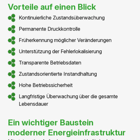
Dichtheit über lange
Betriebszeiten
Ausgelegt für jahrzehntelangen
Betrieb
Die langfristige Dichtheit ist eine zentrale
Voraussetzung für die zuverlässige Funktion eines
Druckluftkabelsystems.
Durch die vollständig geschlossene
Aluminiumkapselung bleibt das Isolationsmedium
innerhalb des Systems kontrollierbar und vor äusseren
Einflüssen geschützt.
Dadurch können die elektrischen
Isolationseigenschaften über lange Betriebszeiträume