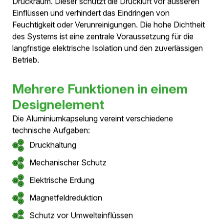
Stromnetze wachsen
Mit dem Ausbau erneuerbarer Energien, der
zunehmenden Elektrifizierung und steigenden
Anforderungen an die Versorgungssicherheit gewinnen
Zuverlässigkeit und Zustandsüberwachung von
Energieinfrastruktur zunehmend an Bedeutung.
Druckluftkabel nutzen trockene Druckluft als
Isolationsmedium innerhalb einer vollständig
metallischen Kapselung. Die dauerhafte Überwachung
des Systemdrucks ermöglicht eine kontinuierliche
Zustandsbewertung und unterstützt einen sicheren und
effizienten Betrieb über die gesamte Lebensdauer.
Diese Seite erläutert die Grundlagen von Dichtheit und
Druckmanagement, erklärt die Funktionsweise der
integrierten Überwachung und zeigt die Vorteile eines
geschlossenen Druckluftsystems für moderne
Energieinfrastruktur.