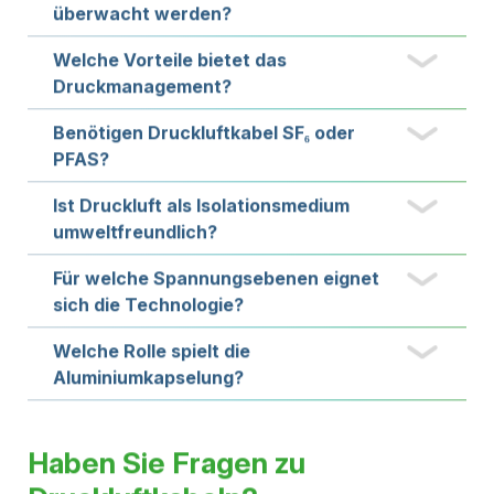
Langfristige Überwachung über die gesamte
Lebensdauer
Ein wichtiger Baustein
moderner Energieinfrastruktur
Mit steigenden Anforderungen an Verfügbarkeit,
Effizienz und Versorgungssicherheit gewinnen
intelligente Überwachungsfunktionen zunehmend an
Bedeutung.
Das integrierte Druckmanagement von Druckluftkabeln
verbindet Isolation, Überwachung und Diagnose in
einem gemeinsamen System und schafft damit
zusätzliche Transparenz über den Zustand der
Energieinfrastruktur.