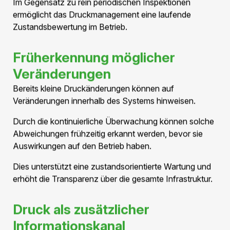
Kein SF₆ erforderlich
Keine speziellen Gasgemische notwendig
Einfaches Handling beim Füllen, Ablassen oder
ersetzen
Grundlage für ein
geschlossenes System
Die Nutzung von Druckluft als Isolationsmedium bildet
die Grundlage für das gesamte Druckmanagement-
Konzept.
Erst durch die Kombination aus Druckluft, metallischer
Kapselung und kontinuierlicher Überwachung entsteht
ein vollständig geschlossenes und kontrolliertes
Übertragungssystem