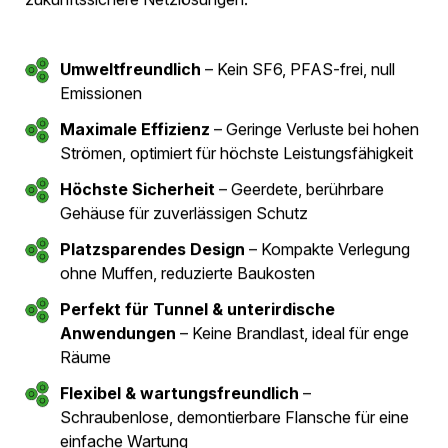
Das Baublatt berichtet über neuartige Erdkabel
und deren Potenzial, Transportverluste in
Stromnetzen deutlich zu reduzieren. Im Beitrag
wird die Technologie von Hivoduct als Beispiel für
innovative Lösungen in der Energieübertragung
vorgestellt.
LINK
Hivoduct Druckluftkabel -
Zukunftsweisende Technologie
für eine nachhaltige
Energieübertragung
Unsere innovative Druckluftkabel-Technologie setzt