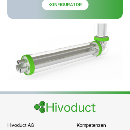
Flexibel & wartungsfreundlich
–
Schraubenlose, demontierbare Flansche für eine
einfache Wartung
Hivoduct – Die beste Wahl für zukunftssichere
Energieübertragung!
MEHR ERFAHREN
Gestalten Sie
Ihre perfekte Leitung!
Nutzen Sie unseren benutzerfreundlichen
Online-Konfigurator und erstellen Sie Ihre