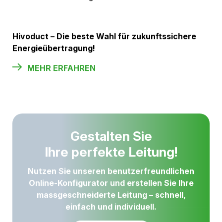
neue Massstäbe in der Energieinfrastruktur. Sie vereint
höchste Effizienz, maximale Sicherheit und
Umweltfreundlichkeit
– perfekt für moderne,
zukunftssichere Netzlösungen.
Umweltfreundlich
– Kein SF6, PFAS-frei, null
Emissionen
Maximale Effizienz
– Geringe Verluste bei hohen
Strömen, optimiert für höchste Leistungsfähigkeit
Höchste Sicherheit
– Geerdete, berührbare
Gehäuse für zuverlässigen Schutz
Platzsparendes Design
– Kompakte Verlegung
ohne Muffen, reduzierte Baukosten
Perfekt für Tunnel & unterirdische
Anwendungen
– Keine Brandlast, ideal für enge
Räume