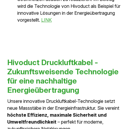
Druckluftkabeln gibt.
LINK
Swissgrid Blog
– Oktober 2025
Swissgrid berichtet über das gemeinsame
Pilotprojekt in Spreitenbach. Dabei wird erstmals
ein Druckluftkabel im Übertragungsnetz getestet,
um die Vorteile – insbesondere die deutlich
geringere Blindleistung – im praktischen Einsatz zu
demonstrieren.
LINK
Cableizer-Blogbeitrag
– Januar 2025
Der Blog von Cableizer behandelt die
Pilotinstallation von Druckluftkabeln (Compressed
Air Cables) durch Hivoduct in einem Versorgungs-
und Servicetunnel unter einem Autobahntunnel.
Der Beitrag beleuchtet insbesondere die
technische Durchführung, die begleitenden
Prüfungen und die Bedeutung für die
Hochspannungs-Technologie.
LINK
Baublatt-Artikel
– Oktober 2024