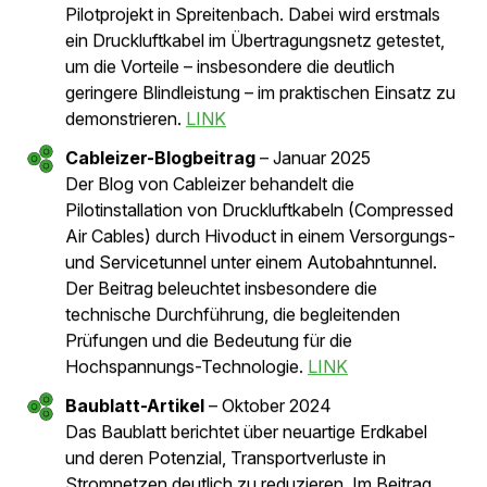
SRF Einstein TV-Beitrag
- April 2026
Die Wissenschaftssendung Einstein berichtete
über die Technologie von Hivoduct und deren
Potenzial für die Energieübertragung der Zukunft.
Im TV-Beitrag wurden die Vorteile von
Druckluftkabeln vorgestellt und gezeigt, wie die
Technologie dazu beitragen kann, Stromnetze
effizienter und leistungsfähiger zu machen. Zudem
gab der Beitrag einen Einblick in die praktische
Anwendung und die Entwicklung der Technologie
bei Hivoduct. (Hivoduct ab Minute 17:45)
LINK
Electrosuisse-Video
- Oktober 2025
Ende August fand bei Hivoduct ein Event zur
Vorstellung unserer Technologie statt.
Electrosuisse hat diesen Anlass begleitet und ein
kurzes Video veröffentlicht, das einen Einblick in
die Funktionsweise und die Besonderheiten von