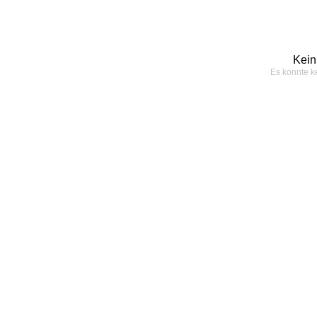
Kein
Es konnte k